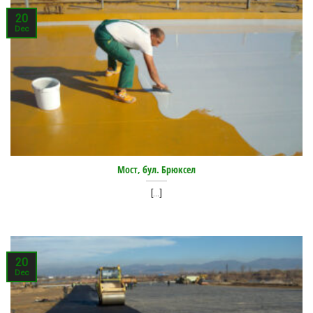
20
Dec
Мост, бул. Брюксел
[...]
20
Dec