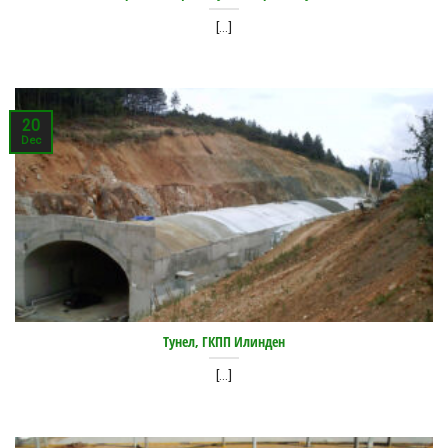
[...]
20
Dec
Тунел, ГКПП Илинден
[...]