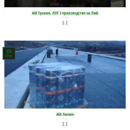
АМ Тракия, ЛОТ 3 производство на ПмБ
[...]
20
Dec
АМ Люлин
[...]