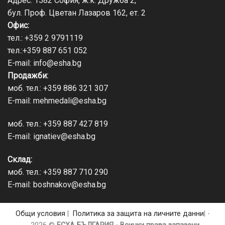
Адрес: 1582 София, ж.к. Дружба 2,
бул. Проф. Цветан Лазаров 162, ет. 2
Офис:
тел.:
+359 2 9791119
тел.:
+359 887 651 052
E-mail:
info@esha.bg
Продажби:
моб. тел.:
+359 886 321 307
E-mail:
mehmedali@esha.bg
моб. тел.:
+359 887 427 819
E-mail:
ignatiev@esha.bg
Склад:
моб. тел.:
+359 887 710 290
E-mail:
boshnakov@esha.bg
Общи условия
|
Политика за защита на личните данни
| -