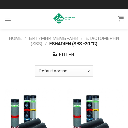
Skip
to
content
HOME
/
БИТУМНИ МЕМБРАНИ
/
ЕЛАСТОМЕРНИ
(SBS)
/
ESHADIEN (SBS -20 °C)
FILTER