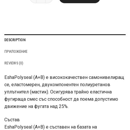
DESCRIPTION
ПРИЛОЖЕНИЕ
REVIEWS (0)
EshaPolyseal (А+В) е висококачествен самонивелиращ
се, еластомерен, двукомпонентен полиуретанов
уплътнител (мастик). Осигурява трайно еластична
фугираща смес със способност да поема допустимо
движение на фугата над 25%.
Състав
EshaPolyseal (А+В) е съставен на базата на