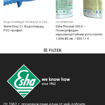
ВОДОСПИРАЩИ ПРОФИЛИ И ЛЕНТИ
ПОЛИМЕРНИ
WaterStop C.I. Водоспиращ
EshaThioseal-200 E –
PVC профил
Полисулфиден
керосиноустойчив уплътнител
1,036.80
лв.
/
530.11
€
FILTER
От 1962 г. произвеждаме едни от най-добрите