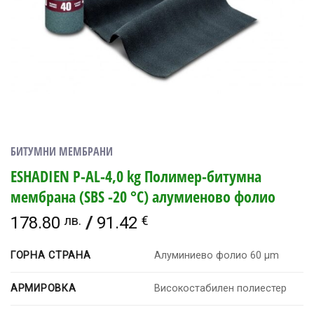
БИТУМНИ МЕМБРАНИ
ESHADIEN P-AL-4,0 kg Полимер-битумна
мембрана (SBS -20 °C) алумиеново фолио
178.80
лв.
/
91.42
€
ГОРНА СТРАНА
Алуминиево фолио 60 μm
АРМИРОВКА
Високостабилен полиестер