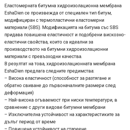
Eластомерната битумна хидроизолационна мембрана
EshaDien се произвежда от специален тип битум,
модифициран с термопластични еластомерни
материали (SBS). Модификацията на битума със SBS
придава повишена еластичност и подобрени вискозно-
еластични свойства, които са идеални за
производството на битумни хидроизолационни
материали с превъзходни качества.
В резултат на това, хидроизолационната мембрана
EshaDien предлага следните предимства:
– Висока еластичност (способност за разтягане и
обратно свиване до първоначалните размери след
деформация)
– Най-висока огъваемост при ниски температури, в
сравнение с други видове битумни мембрани
– Изключителна устойчивост на характеристиките за
дълъг период от време
– Повишена устойчивост на стареене