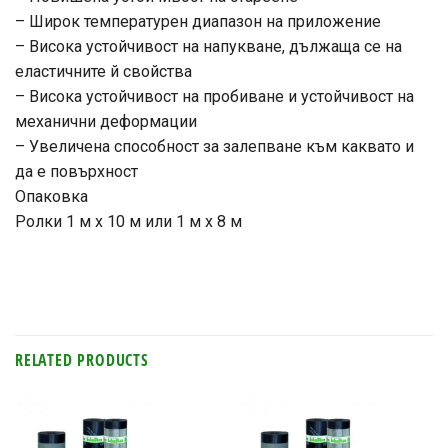
– Широк температурен диапазон на приложение
– Висока устойчивост на напукване, дължаща се на
еластичните й свойства
– Висока устойчивост на пробиване и устойчивост на
механични деформации
– Увеличена способност за залепване към каквато и
да е повърхност
Опаковка
Ролки 1 м x 10 м или 1 м x 8 м
счетоводни фирми
Crypto365
счетоводна къща
RELATED PRODUCTS