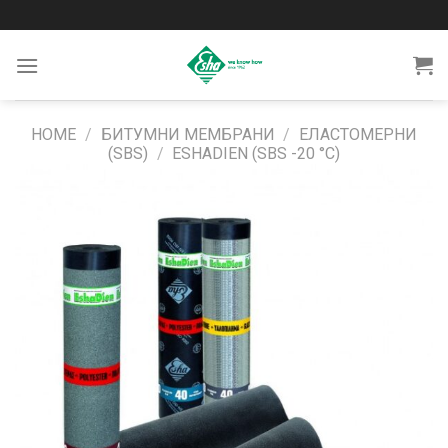
Skip
to
content
HOME
/
БИТУМНИ МЕМБРАНИ
/
ЕЛАСТОМЕРНИ
(SBS)
/
ESHADIEN (SBS -20 °C)