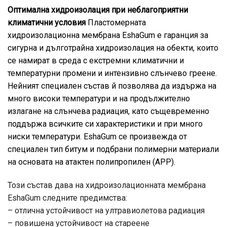
Оптимална хидроизолация при неблагоприятни
климатични условия
Пластомерната
хидроизолационна мембрана EshaGum е гаранция за
сигурна и дълготрайна хидроизолация на обекти, които
се намират в среда с екстремни климатични и
температурни промени и интензивно слънчево греене.
Нейният специален състав й позволява да издържа на
много високи температури и на продължително
излагане на слънчева радиация, като същевременно
поддържа всичките си характеристики и при много
ниски температури. EshaGum се произвежда от
специален тип битум и подбрани полимерни материали
на основата на атактен полипропилен (АРР).
Този състав дава на хидроизолационната мембрана
EshaGum следните предимства:
– отлична устойчивост на ултравиолетова радиация
– повишена устойчивост на стареене