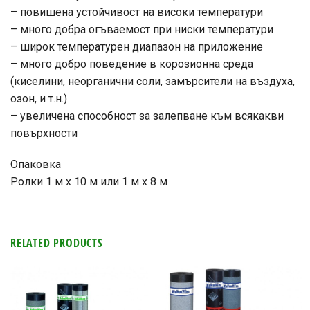
– повишена устойчивост на високи температури
– много добра огъваемост при ниски температури
– широк температурен диапазон на приложение
– много добро поведение в корозионна среда
(киселини, неорганични соли, замърсители на въздуха,
озон, и т.н.)
– увеличена способност за залепване към всякакви
повърхности
Опаковка
Ролки 1 м x 10 м или 1 м x 8 м
RELATED PRODUCTS